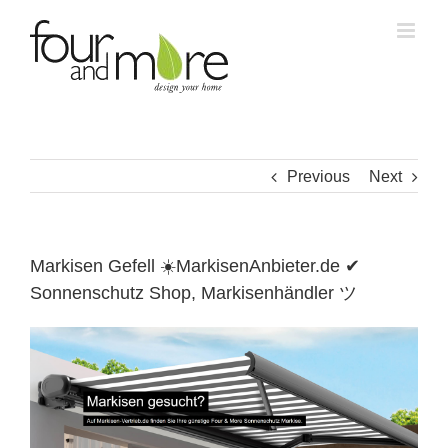
Skip
to
content
Previous
Next
Markisen Gefell ☀️MarkisenAnbieter.de ✔
Sonnenschutz Shop, Markisenhändler ツ