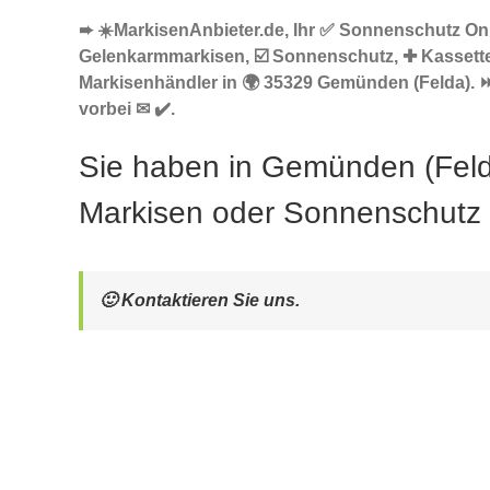
➨ ☀️MarkisenAnbieter.de, Ihr ✅ Sonnenschutz Onl
Gelenkarmmarkisen, ☑️ Sonnenschutz, ✚ Kassett
Markisenhändler in 🌍 35329 Gemünden (Felda).
vorbei ✉ ✔️.
Sie haben in Gemünden (Fel
Markisen oder Sonnenschutz
🙂 Kontaktieren Sie uns.