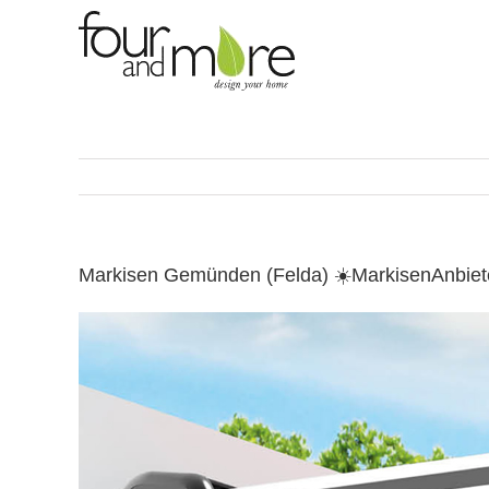
Skip
to
content
Markisen Gemünden (Felda) ☀️MarkisenAnbie