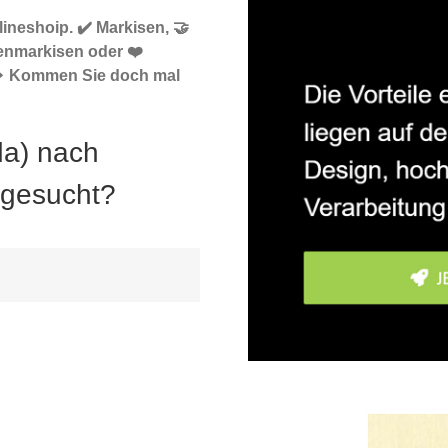
ineshoip. ✔️ Markisen, 🤝
enmarkisen oder ❤️
 ⏩ Kommen Sie doch mal
da) nach
 gesucht?