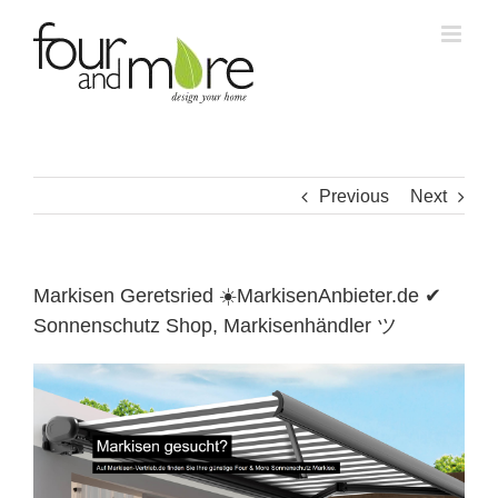
Skip
to
content
Previous
Next
Markisen Geretsried ☀️MarkisenAnbieter.de ✔
Sonnenschutz Shop, Markisenhändler ツ