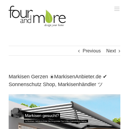
Skip
to
content
Previous
Next
Markisen Gerzen ☀️MarkisenAnbieter.de ✔
Sonnenschutz Shop, Markisenhändler ツ