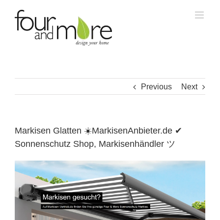
Skip
to
content
Previous
Next
Markisen Glatten ☀️MarkisenAnbieter.de ✔
Sonnenschutz Shop, Markisenhändler ツ