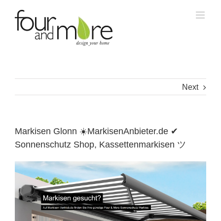
Skip
to
content
Next
Markisen Glonn ☀️MarkisenAnbieter.de ✔
Sonnenschutz Shop, Kassettenmarkisen ツ