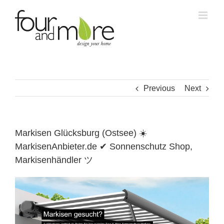
Skip
to
content
Previous
Next
Markisen Glücksburg (Ostsee) ☀️
MarkisenAnbieter.de ✔ Sonnenschutz Shop,
Markisenhändler ツ