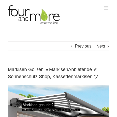
Skip
to
content
Previous
Next
Markisen Golßen ☀️MarkisenAnbieter.de ✔
Sonnenschutz Shop, Kassettenmarkisen ツ