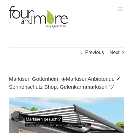
Skip
to
content
Previous
Next
Markisen Gottenheim ☀️MarkisenAnbieter.de ✔
Sonnenschutz Shop, Gelenkarmmarkisen ツ