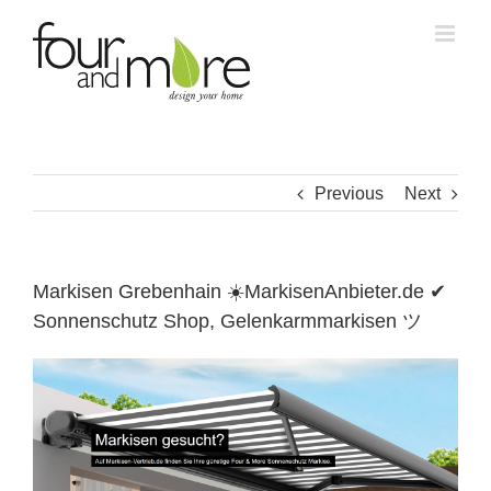
Skip
to
content
Previous
Next
Markisen Grebenhain ☀️MarkisenAnbieter.de ✔
Sonnenschutz Shop, Gelenkarmmarkisen ツ