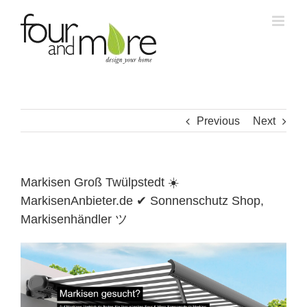
Skip
to
content
Previous
Next
Markisen Groß Twülpstedt ☀️
MarkisenAnbieter.de ✔ Sonnenschutz Shop,
Markisenhändler ツ