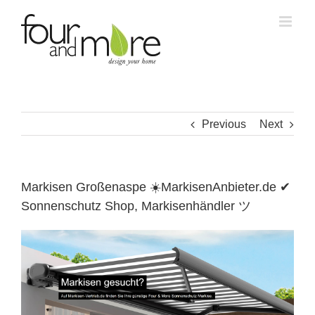
Skip
to
content
Previous
Next
Markisen Großenaspe ☀️MarkisenAnbieter.de ✔
Sonnenschutz Shop, Markisenhändler ツ