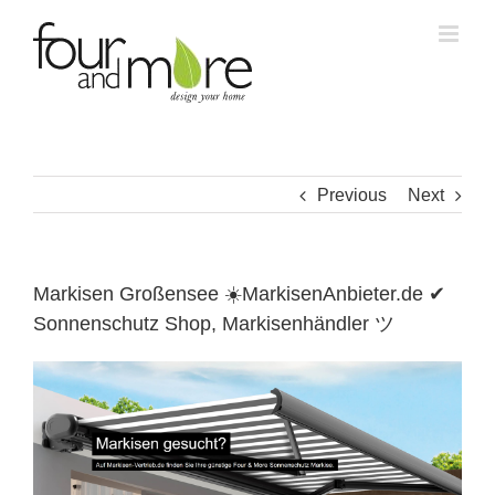
Skip
to
content
Previous
Next
Markisen Großensee ☀️MarkisenAnbieter.de ✔
Sonnenschutz Shop, Markisenhändler ツ