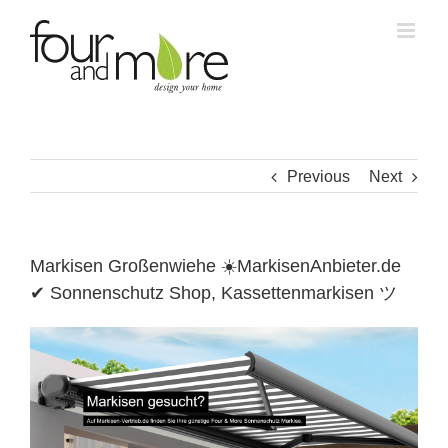
Skip
to
content
Previous
Next
Markisen Großenwiehe ☀️MarkisenAnbieter.de
✔ Sonnenschutz Shop, Kassettenmarkisen ツ