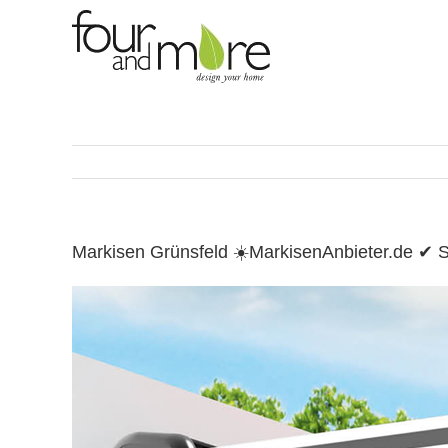
Skip
to
content
Markisen Grünsfeld ☀️MarkisenAnbieter.de ✔