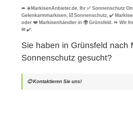
➨ ☀️MarkisenAnbieter.de, Ihr ✅ Sonnenschutz Onl
Gelenkarmmarkisen, ☑️ Sonnenschutz, ✔️ Markise
oder ❤️ Markisenhändler in 🌍 Grünsfeld. ⏩ Wir f
✉ ✔️.
Sie haben in Grünsfeld nach 
Sonnenschutz gesucht?
🙂 Kontaktieren Sie uns!