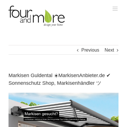
Skip
to
content
Previous
Next
Markisen Guldental ☀️MarkisenAnbieter.de ✔
Sonnenschutz Shop, Markisenhändler ツ