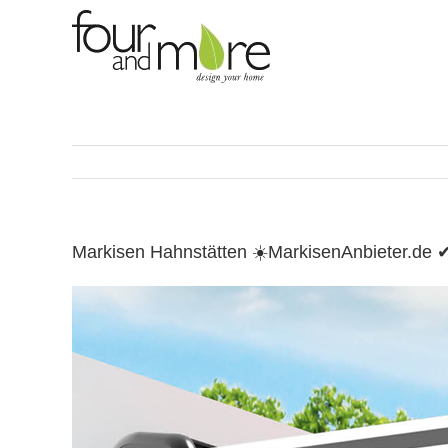
Skip
to
content
Markisen Hahnstätten ☀️MarkisenAnbieter.de