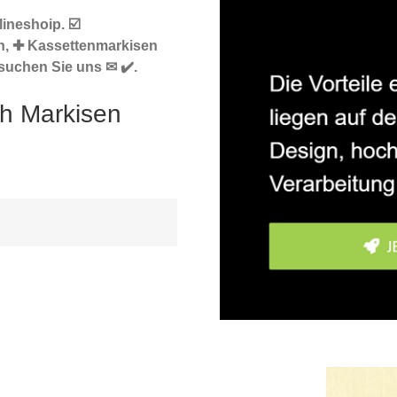
ineshoip. ☑️
n, ✚ Kassettenmarkisen
suchen Sie uns ✉ ✔️.
ch Markisen