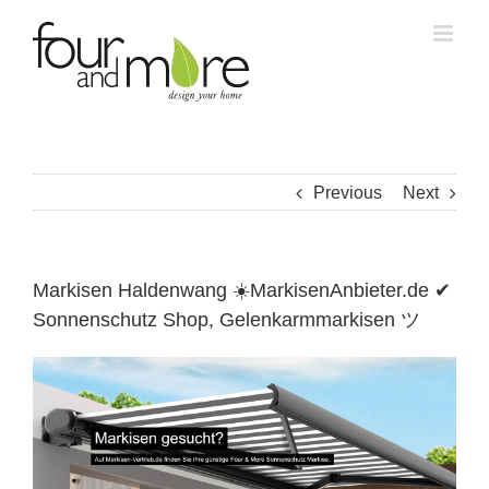
Skip
to
content
Previous
Next
Markisen Haldenwang ☀️MarkisenAnbieter.de ✔
Sonnenschutz Shop, Gelenkarmmarkisen ツ