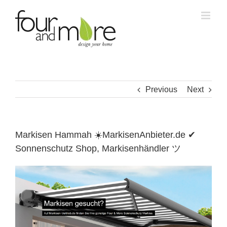
Skip
to
content
Previous
Next
Markisen Hammah ☀️MarkisenAnbieter.de ✔
Sonnenschutz Shop, Markisenhändler ツ