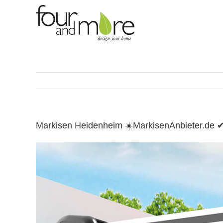
Skip
to
content
Markisen Heidenheim ☀️MarkisenAnbieter.de