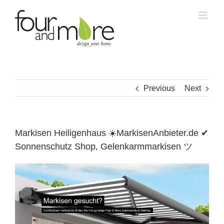
Skip
to
content
Previous
Next
Markisen Heiligenhaus ☀️MarkisenAnbieter.de ✔
Sonnenschutz Shop, Gelenkarmmarkisen ツ