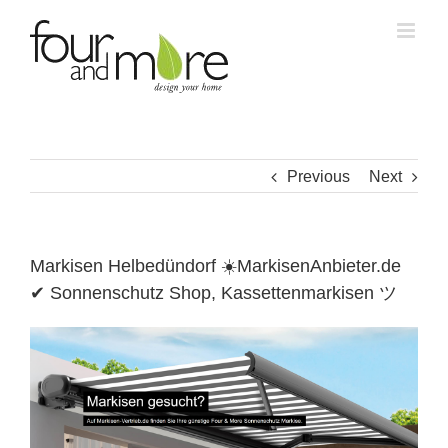
Skip
to
content
Previous
Next
Markisen Helbedündorf ☀️MarkisenAnbieter.de
✔ Sonnenschutz Shop, Kassettenmarkisen ツ