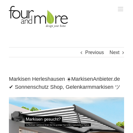
Skip
to
content
Previous
Next
Markisen Herleshausen ☀️MarkisenAnbieter.de
✔ Sonnenschutz Shop, Gelenkarmmarkisen ツ