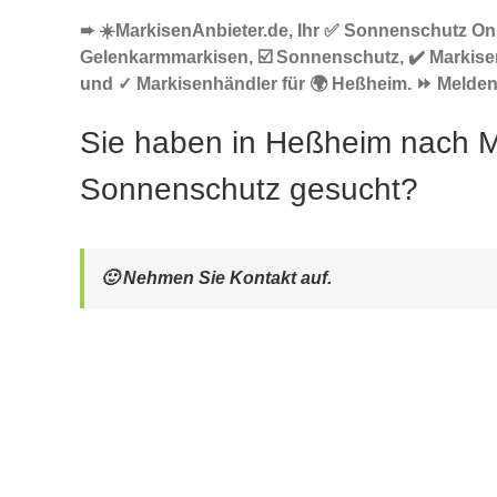
➨ ☀️MarkisenAnbieter.de, Ihr ✅ Sonnenschutz Onl
Gelenkarmmarkisen, ☑️ Sonnenschutz, ✔️ Markise
und ✓ Markisenhändler für 🌍 Heßheim. ⏩ Melden S
Sie haben in Heßheim nach M
Sonnenschutz gesucht?
🙂 Nehmen Sie Kontakt auf.