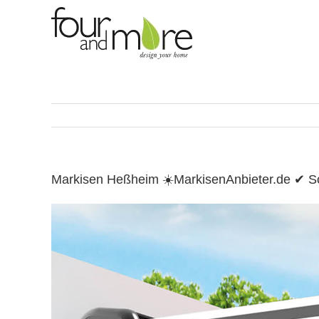
Skip
to
content
Markisen Heßheim ☀️MarkisenAnbieter.de ✔ 