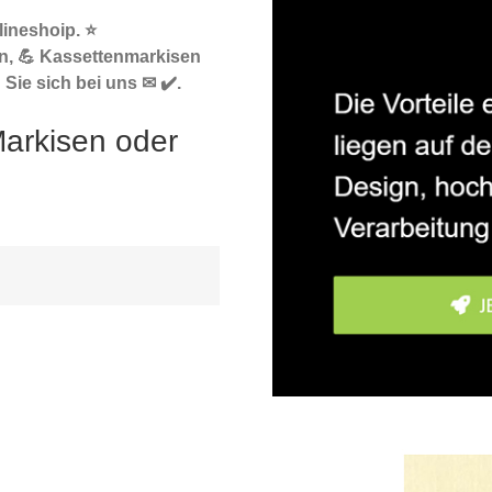
ineshoip. ⭐
n, 💪 Kassettenmarkisen
ie sich bei uns ✉ ✔️.
arkisen oder