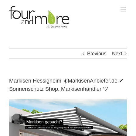
Skip
to
content
Previous
Next
Markisen Hessigheim ☀️MarkisenAnbieter.de ✔
Sonnenschutz Shop, Markisenhändler ツ