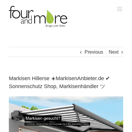
Skip
to
content
Previous
Next
Markisen Hillerse ☀️MarkisenAnbieter.de ✔
Sonnenschutz Shop, Markisenhändler ツ