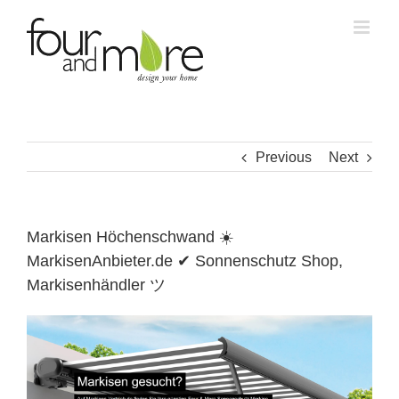
Skip
to
content
Previous
Next
Markisen Höchenschwand ☀️
MarkisenAnbieter.de ✔ Sonnenschutz Shop,
Markisenhändler ツ