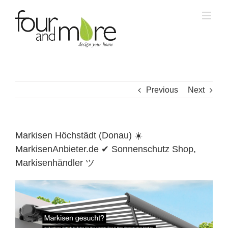
Skip
to
content
Previous
Next
Markisen Höchstädt (Donau) ☀️
MarkisenAnbieter.de ✔ Sonnenschutz Shop,
Markisenhändler ツ