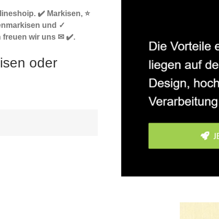
ineshoip. ✔️ Markisen, ⭐
enmarkisen und ✓
freuen wir uns ✉ ✔️.
isen oder