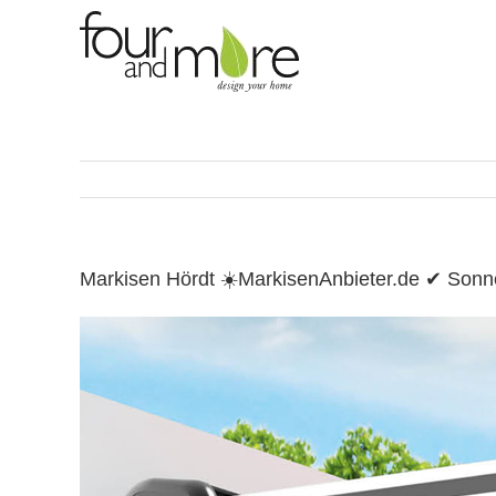
Skip
to
content
Markisen Hördt ☀️MarkisenAnbieter.de ✔ Son