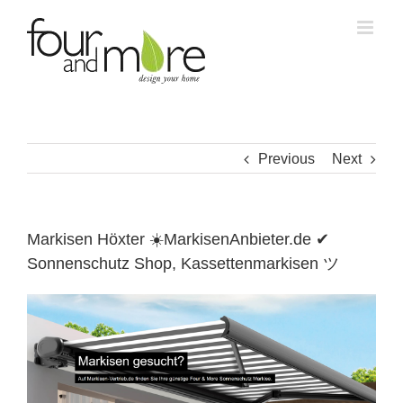
Skip
to
content
Previous
Next
Markisen Höxter ☀️MarkisenAnbieter.de ✔
Sonnenschutz Shop, Kassettenmarkisen ツ