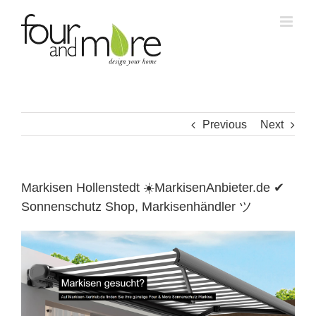
Skip
to
content
Previous
Next
Markisen Hollenstedt ☀️MarkisenAnbieter.de ✔
Sonnenschutz Shop, Markisenhändler ツ