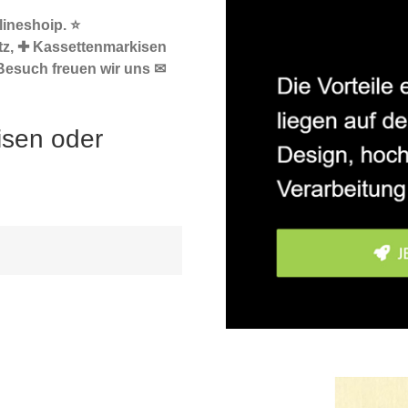
ineshoip. ⭐
tz, ✚ Kassettenmarkisen
 Besuch freuen wir uns ✉
isen oder