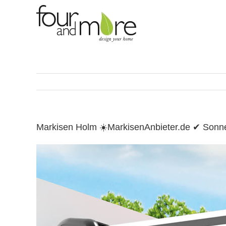
Skip
to
content
Markisen Holm ☀️MarkisenAnbieter.de ✔ Sonn