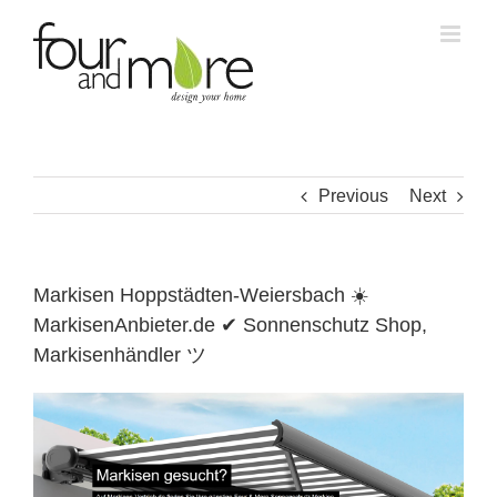
Skip
to
content
Previous
Next
Markisen Hoppstädten-Weiersbach ☀️
MarkisenAnbieter.de ✔ Sonnenschutz Shop,
Markisenhändler ツ