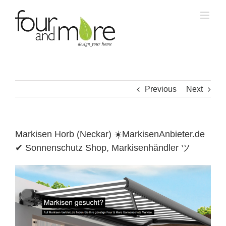
Skip
to
content
Previous
Next
Markisen Horb (Neckar) ☀️MarkisenAnbieter.de
✔ Sonnenschutz Shop, Markisenhändler ツ