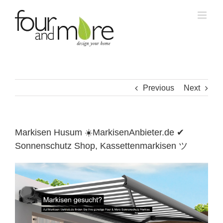
Skip
to
content
Previous
Next
Markisen Husum ☀️MarkisenAnbieter.de ✔
Sonnenschutz Shop, Kassettenmarkisen ツ