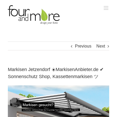
Skip
to
content
Previous
Next
Markisen Jetzendorf ☀️MarkisenAnbieter.de ✔
Sonnenschutz Shop, Kassettenmarkisen ツ