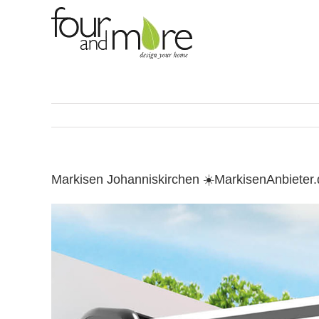
Skip
to
content
Markisen Johanniskirchen ☀️MarkisenAnbiete