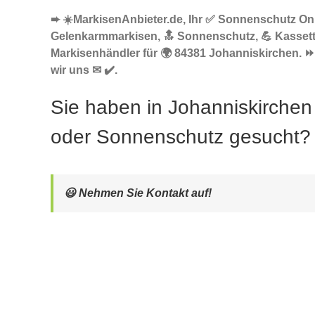
➨ ☀️MarkisenAnbieter.de, Ihr ✅ Sonnenschutz Onl
Gelenkarmmarkisen, 🔝 Sonnenschutz, 💪 Kasset
Markisenhändler für 🌍 84381 Johanniskirchen. ⏩
wir uns ✉ ✔️.
Sie haben in Johanniskirchen
oder Sonnenschutz gesucht?
😃 Nehmen Sie Kontakt auf!