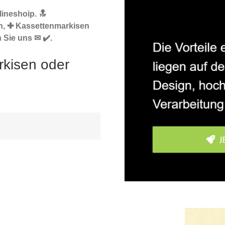
ineshoip. 🔝
n, ✚ Kassettenmarkisen
Sie uns ✉ ✔️.
kisen oder