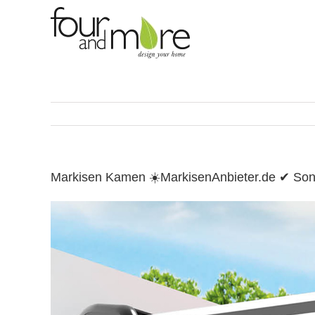
Skip
to
content
Markisen Kamen ☀️MarkisenAnbieter.de ✔ Son