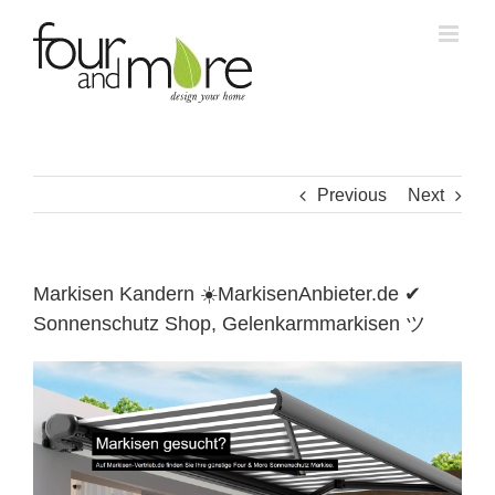
Skip
to
content
Previous
Next
Markisen Kandern ☀️MarkisenAnbieter.de ✔
Sonnenschutz Shop, Gelenkarmmarkisen ツ