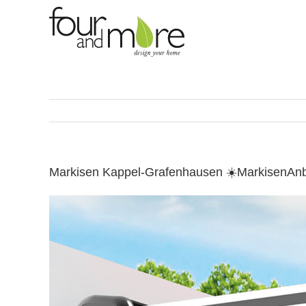
Skip
to
content
Markisen Kappel-Grafenhausen ☀️MarkisenAnb