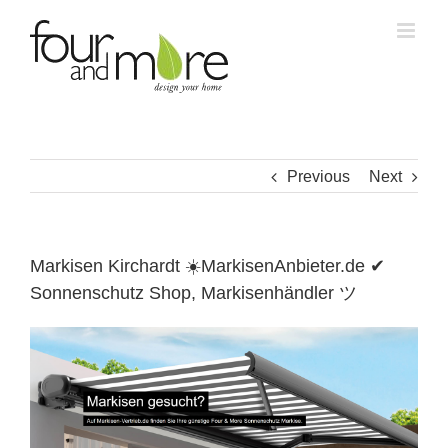
Skip
to
content
Previous
Next
Markisen Kirchardt ☀️MarkisenAnbieter.de ✔
Sonnenschutz Shop, Markisenhändler ツ