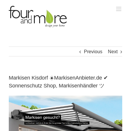
Skip
to
content
Previous
Next
Markisen Kisdorf ☀️MarkisenAnbieter.de ✔
Sonnenschutz Shop, Markisenhändler ツ