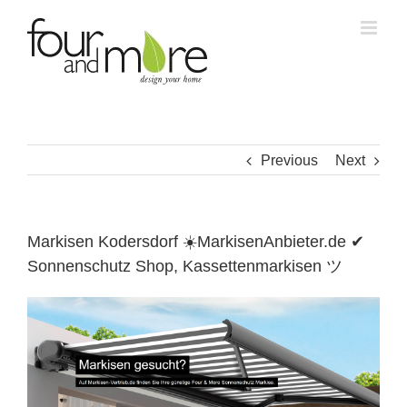
Skip
to
content
Previous
Next
Markisen Kodersdorf ☀️MarkisenAnbieter.de ✔
Sonnenschutz Shop, Kassettenmarkisen ツ