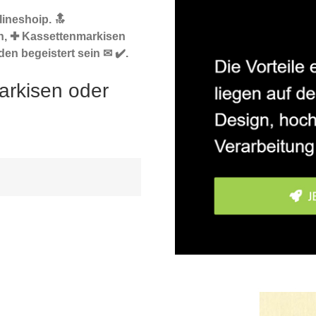
ineshoip. 🔝
n, ✚ Kassettenmarkisen
en begeistert sein ✉ ✔️.
arkisen oder