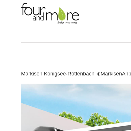
Skip
to
content
Markisen Königsee-Rottenbach ☀️MarkisenAnb