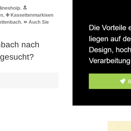
ineshoip. 🔝
en, ✚ Kassettenmarkisen
ottenbach. ⏩ Auch Sie
nbach nach
 gesucht?