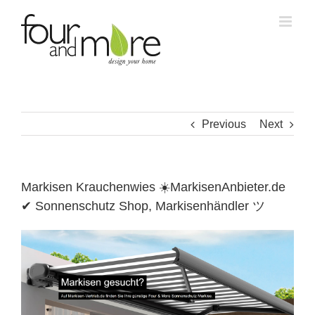
Skip
to
content
Previous
Next
Markisen Krauchenwies ☀️MarkisenAnbieter.de
✔ Sonnenschutz Shop, Markisenhändler ツ