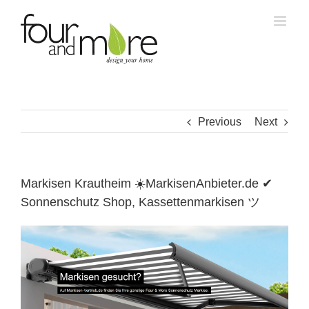
Skip
to
content
Previous
Next
Markisen Krautheim ☀️MarkisenAnbieter.de ✔
Sonnenschutz Shop, Kassettenmarkisen ツ