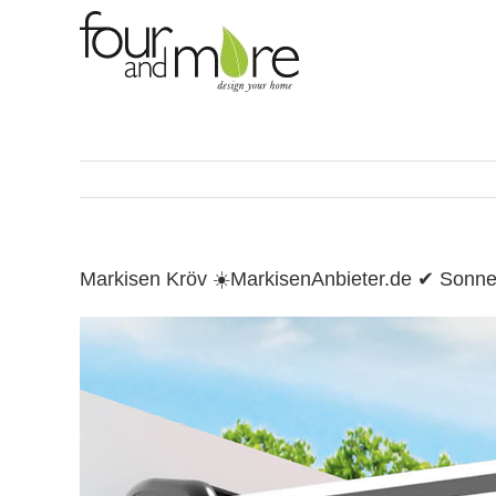
Skip
to
content
Markisen Kröv ☀️MarkisenAnbieter.de ✔ Sonn