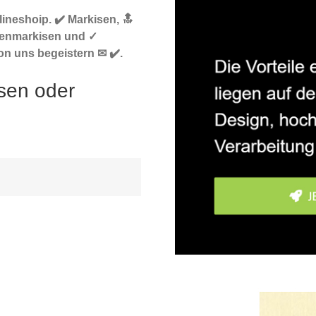
ineshoip. ✔️ Markisen, 🔝
tenmarkisen und ✓
on uns begeistern ✉ ✔️.
sen oder