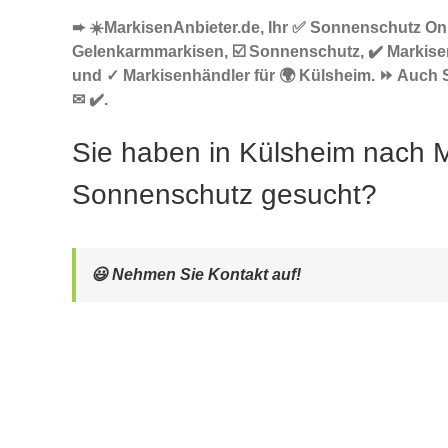
➨ ☀️MarkisenAnbieter.de, Ihr ✅ Sonnenschutz Onl
Gelenkarmmarkisen, ☑️ Sonnenschutz, ✔️ Markise
und ✓ Markisenhändler für 🌍 Külsheim. ⏩ Auch S
✉ ✔️.
Sie haben in Külsheim nach 
Sonnenschutz gesucht?
😃 Nehmen Sie Kontakt auf!