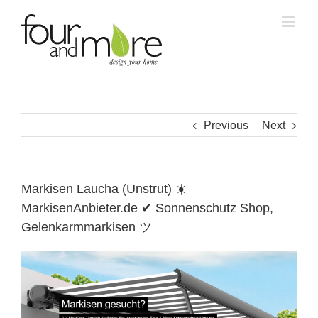
Skip
to
content
Previous
Next
Markisen Laucha (Unstrut) ☀️
MarkisenAnbieter.de ✔ Sonnenschutz Shop,
Gelenkarmmarkisen ツ